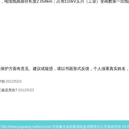
km，电缆线路路径长度2.058km；占用110kV玉川（工业）变南数第一出
。
境保护方面有意见、建议或疑惑，请以书面形式反馈，个人须署真实姓名
守则
2012/5/23
正极是黑色?
2012/5/23
4
http://www.yuguang-battery.com/
河南豫光金铅集团铅盐有限责任公司版权所有 All Right